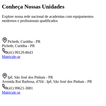
Conheça Nossas Unidades
Explore nossa rede nacional de academias com equipamentos
modernos e profissionais qualificados
Xaxim Picheth
Picheth
,
Curitiba
-
PR
Picheth, Curitiba - PR
(41) 99129-8643
Matricule-se
Afonso Pena
Ipê
,
São José dos Pinhais
-
PR
Avenida Rui Barbosa, 4704 - Ipê, São José dos Pinhais - PR
(41) 99621-3081
Matricule-se
Água Verde