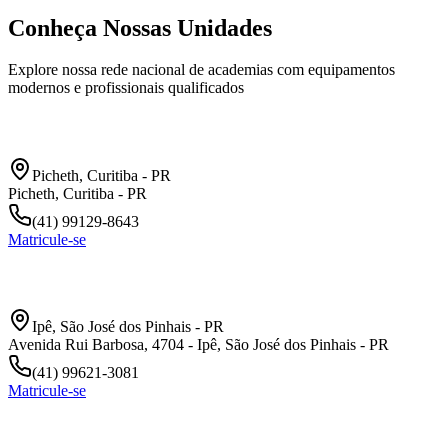
Conheça Nossas Unidades
Explore nossa rede nacional de academias com equipamentos
modernos e profissionais qualificados
Xaxim Picheth
Picheth
,
Curitiba
-
PR
Picheth, Curitiba - PR
(41) 99129-8643
Matricule-se
Afonso Pena
Ipê
,
São José dos Pinhais
-
PR
Avenida Rui Barbosa, 4704 - Ipê, São José dos Pinhais - PR
(41) 99621-3081
Matricule-se
Água Verde