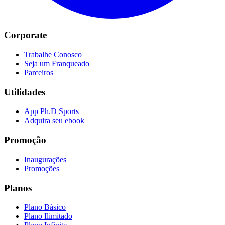
Corporate
Trabalhe Conosco
Seja um Franqueado
Parceiros
Utilidades
App Ph.D Sports
Adquira seu ebook
Promoção
Inaugurações
Promoções
Planos
Plano Básico
Plano Ilimitado