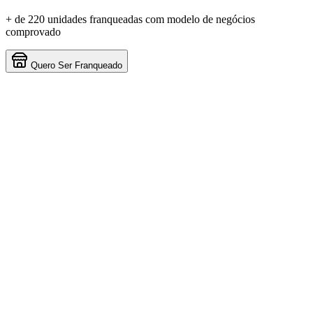
+ de 220 unidades franqueadas com modelo de negócios
comprovado
Quero Ser Franqueado
Treine perto de casa
+ de 220 unidades no Brasil. Escolha a sua.
Carregando mapa…
Quero Ser um Franqueado
Depoimentos de Franqueados