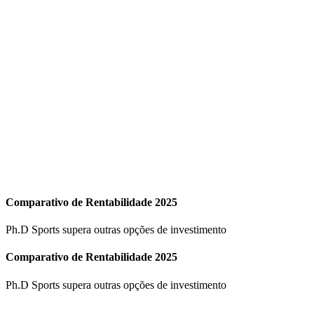
🎥 Vídeo oficial da Ph.D Sports sobre oportunidades de franquia
Nossa Filosofia desde 2015
Desde 2015 buscamos ser mais que uma simples academia, como
nosso próprio slogan diz:
muito além do treino
, nos destacamos no
quesito qualidade – qualidade de atendimento, qualidade em
equipamentos, qualidade em processos – o aperfeiçoamento
contínuo é um termo que define bem tudo por aqui.
✓
Qualidade de Atendimento
✓
Qualidade em Equipamentos
✓
Qualidade em Processos
✓
Aperfeiçoamento Contínuo
Comparativo de Rentabilidade 2025
Ph.D Sports supera outras opções de investimento
Comparativo de Rentabilidade 2025
Ph.D Sports supera outras opções de investimento