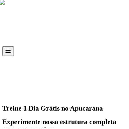
Skip to main content
Ph.D
Sports
Unidade
Apucarana
Treine 1 Dia Grátis no
Apucarana
Experimente nossa estrutura completa