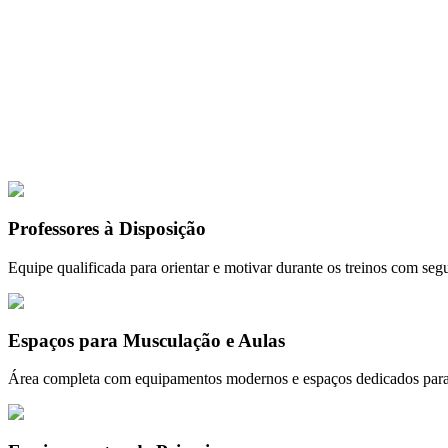
as e programas personalizados para você se sentir motivado e alcançar s
sa estrutura foi pensada para proporcionar conforto, segurança e excelê
Clique para ampl
📸
1
de
6
⏸️ Pausar
Professores à Disposição
Equipe qualificada para orientar e motivar durante os treinos com segu
Espaços para Musculação e Aulas
Área completa com equipamentos modernos e espaços dedicados para 