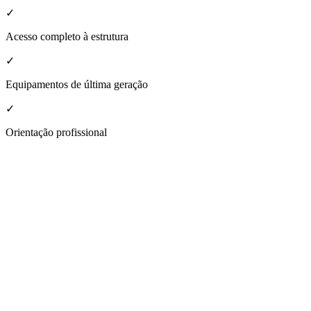
✓
Acesso completo à estrutura
✓
Equipamentos de última geração
✓
Orientação profissional
nheça a estrutura da nossa unidade
Assis B
espaço moderno e acolhedor, projetado para atender a todas as suas ne