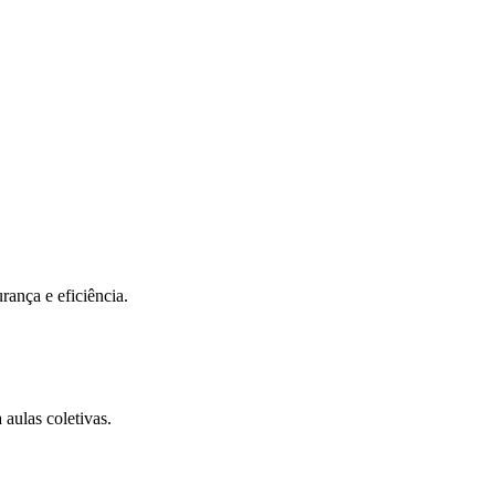
eus objetivos.
ncia em cada detalhe, criando o ambiente ideal para sua jornada de tran
iar
rança e eficiência.
aulas coletivas.