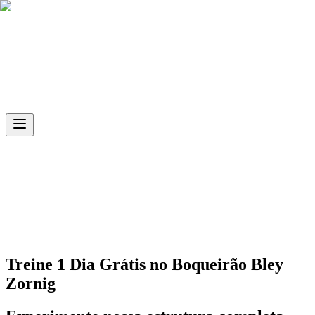
Skip to main content
Ph.D
Sports
Unidade
Boqueirão Bley Zornig
Treine 1 Dia Grátis no
Boqueirão Bley
Zornig