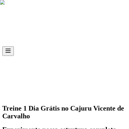
Skip to main content
Ph.D
Sports
Unidade
Cajuru Vicente de Carvalho
Treine 1 Dia Grátis no
Cajuru Vicente de
Carvalho