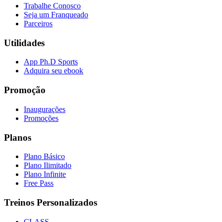
Trabalhe Conosco
Seja um Franqueado
Parceiros
Utilidades
App Ph.D Sports
Adquira seu ebook
Promoção
Inaugurações
Promoções
Planos
Plano Básico
Plano Ilimitado
Plano Infinite
Free Pass
Treinos Personalizados
CLASS