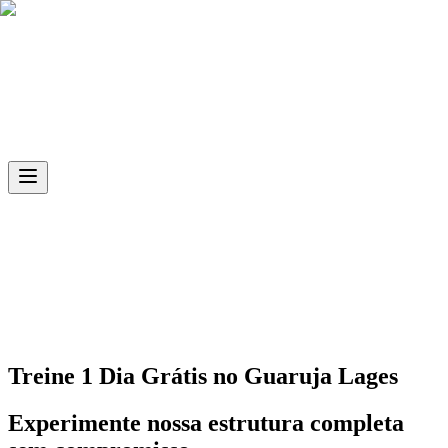
Skip to main content
Ph.D
Sports
Unidade
Guaruja Lages
Treine 1 Dia Grátis no
Guaruja Lages
Experimente nossa estrutura completa