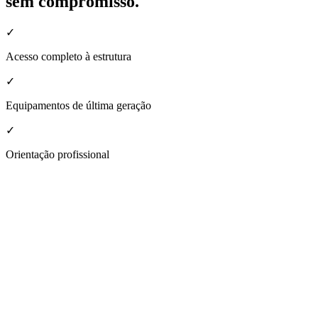
sem compromisso.
✓
Acesso completo à estrutura
✓
Equipamentos de última geração
✓
Orientação profissional
nheça a estrutura da nossa unidade
Jaú