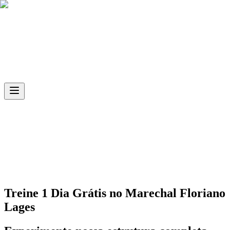
Skip to main content
Ph.D
Sports
Unidade
Marechal Floriano Lages
Treine 1 Dia Grátis no
Marechal Floriano
Lages