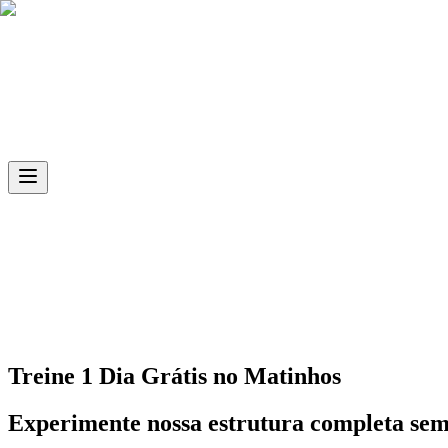
Skip to main content
Ph.D
Sports
Unidade
Matinhos
Treine 1 Dia Grátis no
Matinhos
Experimente nossa estrutura completa se