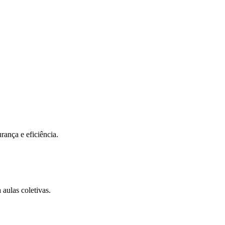
eus objetivos.
ncia em cada detalhe, criando o ambiente ideal para sua jornada de tran
iar
rança e eficiência.
aulas coletivas.