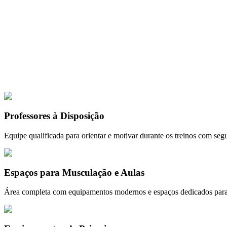
as e programas personalizados para você se sentir motivado e alcançar s
sa estrutura foi pensada para proporcionar conforto, segurança e excelê
Clique para ampl
📸
1
de
4
⏸️ Pausar
Professores à Disposição
Equipe qualificada para orientar e motivar durante os treinos com segu
Espaços para Musculação e Aulas
Área completa com equipamentos modernos e espaços dedicados para 