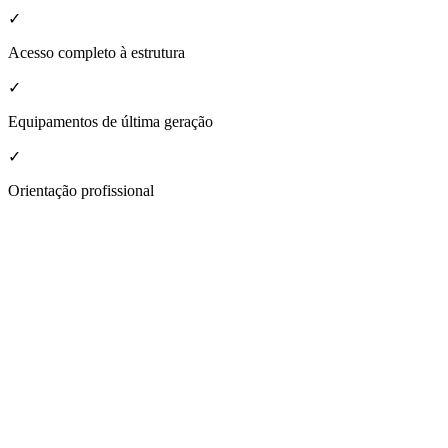
✓
Acesso completo à estrutura
✓
Equipamentos de última geração
✓
Orientação profissional
nheça a estrutura da nossa unidade
Matinh
espaço moderno e acolhedor, projetado para atender a todas as suas ne