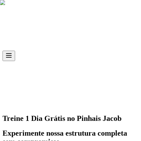
Skip to main content
Ph.D
Sports
Unidade
Pinhais Jacob
Treine 1 Dia Grátis no
Pinhais Jacob
Experimente nossa estrutura completa