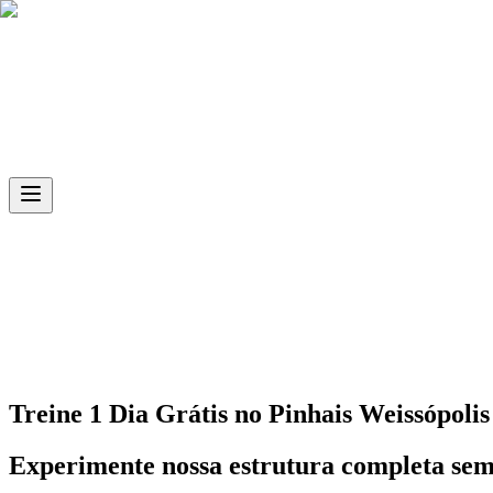
Skip to main content
Ph.D
Sports
Unidade
Pinhais Weissópolis
Treine 1 Dia Grátis no
Pinhais Weissópolis
Experimente nossa estrutura completa se