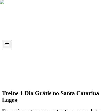
Skip to main content
Ph.D
Sports
Unidade
Santa Catarina Lages
Treine 1 Dia Grátis no
Santa Catarina
Lages