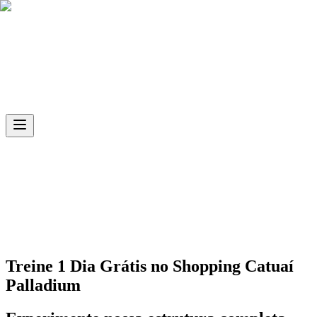
Skip to main content
Ph.D
Sports
Unidade
Shopping Catuaí Palladium
Treine 1 Dia Grátis no
Shopping Catuaí
Palladium