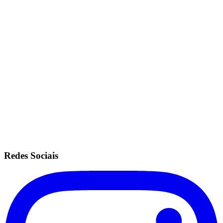
Vantagens
Acesso a todas as unidades.
Mesmas configurações do plano ilimitado.
Sem fidelidade.
Anuidade de R$200.
Recorrência no cartão de crédito.
Redes Sociais