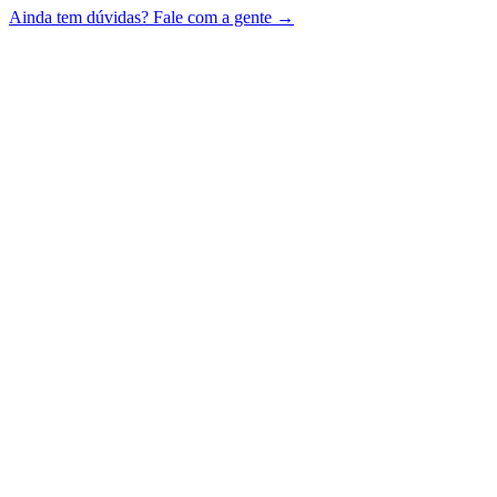
Ainda tem dúvidas? Fale com a gente →
Plano Básico
R$119,99/mês
Maior autonomia na unidade, sem acesso às outras unidades da rede.
Escolher Plano