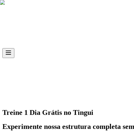
Skip to main content
Ph.D
Sports
Unidade
Tingui
Treine 1 Dia Grátis no
Tingui
Experimente nossa estrutura completa se