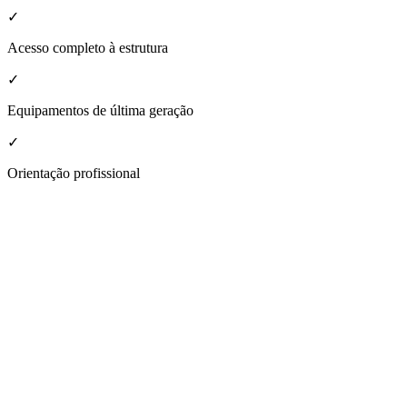
✓
Acesso completo à estrutura
✓
Equipamentos de última geração
✓
Orientação profissional
nheça a estrutura da nossa unidade
Tingui
espaço moderno e acolhedor, projetado para atender a todas as suas ne