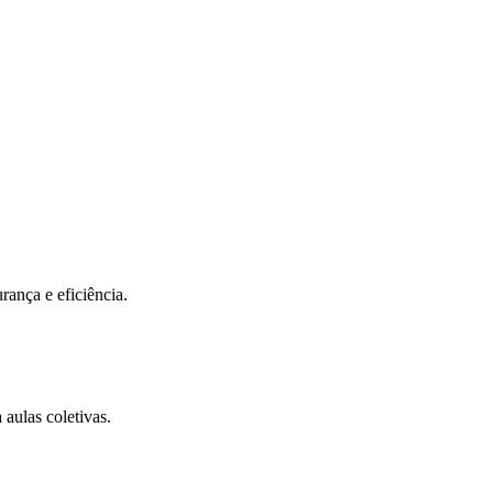
eus objetivos.
ncia em cada detalhe, criando o ambiente ideal para sua jornada de tran
iar
rança e eficiência.
aulas coletivas.