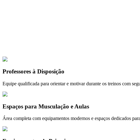
as e programas personalizados para você se sentir motivado e alcançar s
sa estrutura foi pensada para proporcionar conforto, segurança e excelê
Clique para ampl
📸
1
de
4
⏸️ Pausar
Professores à Disposição
Equipe qualificada para orientar e motivar durante os treinos com segu
Espaços para Musculação e Aulas
Área completa com equipamentos modernos e espaços dedicados para 