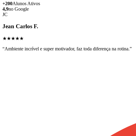
+200
Alunos Ativos
4,9
no Google
JC
Jean Carlos F.
★★★★★
“
Ambiente incrível e super motivador, faz toda diferença na rotina.
”